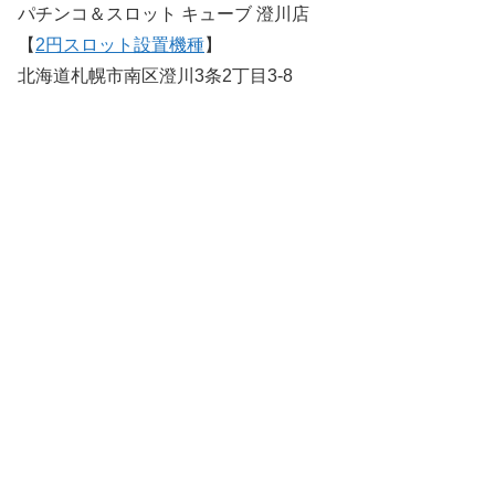
パチンコ＆スロット キューブ 澄川店
【
2円スロット設置機種
】
北海道札幌市南区澄川3条2丁目3-8