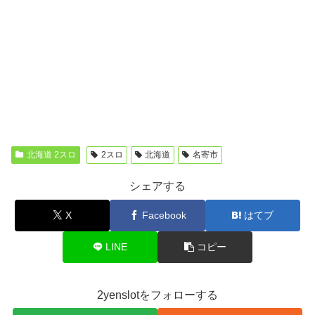
北海道 2スロ
2スロ
北海道
名寄市
シェアする
X
Facebook
はてブ
LINE
コピー
2yenslotをフォローする