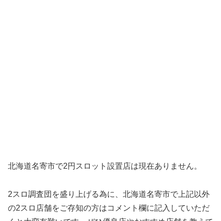
北海道名寄市で2円スロット設置店は現在ありません。
2スロ調査団を盛り上げる為に、北海道名寄市で上記以外
の2スロ店舗をご存知の方はコメント欄に記入していただ