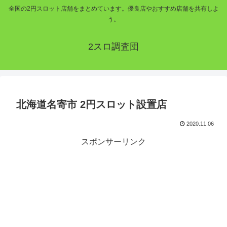
全国の2円スロット店舗をまとめています。優良店やおすすめ店舗を共有しよ
う。
2スロ調査団
北海道名寄市 2円スロット設置店
2020.11.06
スポンサーリンク