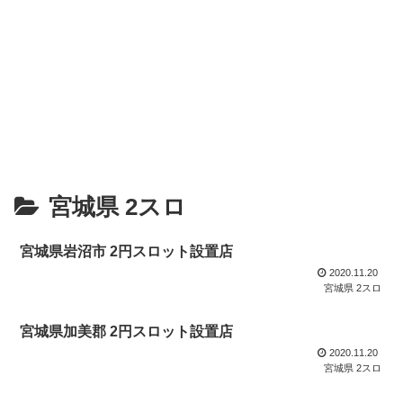
宮城県 2スロ
宮城県岩沼市 2円スロット設置店
2020.11.20
宮城県 2スロ
宮城県加美郡 2円スロット設置店
2020.11.20
宮城県 2スロ