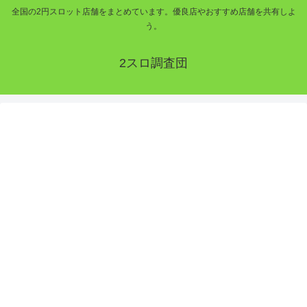
全国の2円スロット店舗をまとめています。優良店やおすすめ店舗を共有しよ
う。
2スロ調査団