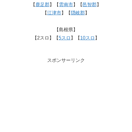
【
鹿足郡
】【
雲南市
】【
邑智郡
】
【
江津市
】【
隠岐郡
】
【島根県】
【2スロ】【
5スロ
】【
10スロ
】
スポンサーリンク