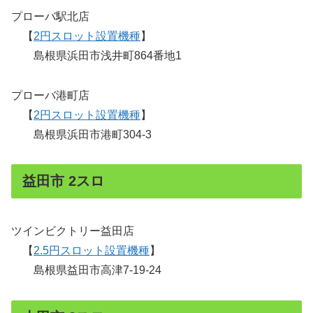
プローバ駅北店
【
2円スロット設置機種
】
島根県浜田市浅井町864番地1
プローバ港町店
【
2円スロット設置機種
】
島根県浜田市港町304-3
益田市 2スロ
ツインビクトリー益田店
【
2.5円スロット設置機種
】
島根県益田市高津7-19-24