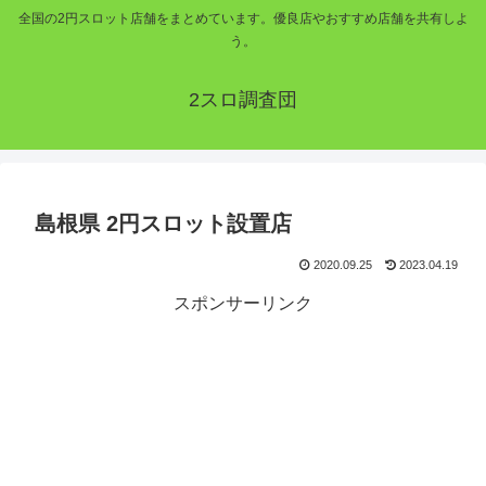
全国の2円スロット店舗をまとめています。優良店やおすすめ店舗を共有しよ
う。
2スロ調査団
島根県 2円スロット設置店
2020.09.25
2023.04.19
スポンサーリンク