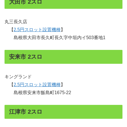
大田市 2スロ
丸三長久店
【
2.5円スロット設置機種
】
島根県大田市長久町長久字中垣内イ503番地1
安来市 2スロ
キングランド
【
2.5円スロット設置機種
】
島根県安来市飯島町1675-22
江津市 2スロ