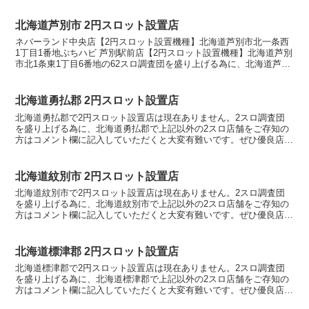
北海道芦別市 2円スロット設置店
ネバーランド中央店【2円スロット設置機種】北海道芦別市北一条西
1丁目1番地ぷちハビ 芦別駅前店【2円スロット設置機種】北海道芦別
市北1条東1丁目6番地の62スロ調査団を盛り上げる為に、北海道芦別
市で上記以外の2スロ店舗をご存知の方はコメント...
北海道勇払郡 2円スロット設置店
北海道勇払郡で2円スロット設置店は現在ありません。2スロ調査団
を盛り上げる為に、北海道勇払郡で上記以外の2スロ店舗をご存知の
方はコメント欄に記入していただくと大変有難いです。ぜひ優良店や
おすすめ店舗を教えてください。2スロ設置店舗の設定状況...
北海道紋別市 2円スロット設置店
北海道紋別市で2円スロット設置店は現在ありません。2スロ調査団
を盛り上げる為に、北海道紋別市で上記以外の2スロ店舗をご存知の
方はコメント欄に記入していただくと大変有難いです。ぜひ優良店や
おすすめ店舗を教えてください。2スロ設置店舗の設定状況...
北海道標津郡 2円スロット設置店
北海道標津郡で2円スロット設置店は現在ありません。2スロ調査団
を盛り上げる為に、北海道標津郡で上記以外の2スロ店舗をご存知の
方はコメント欄に記入していただくと大変有難いです。ぜひ優良店や
おすすめ店舗を教えてください。2スロ設置店舗の設定状況...