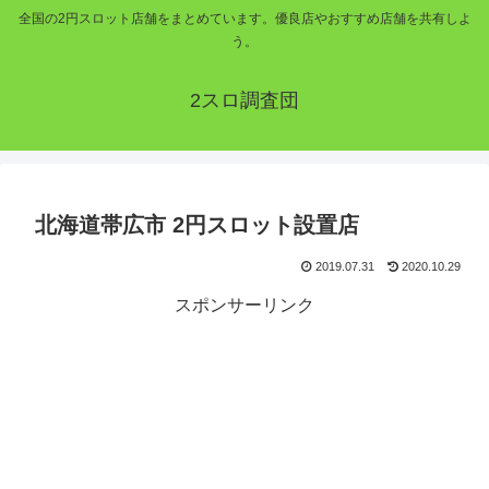
全国の2円スロット店舗をまとめています。優良店やおすすめ店舗を共有しよ
う。
2スロ調査団
北海道帯広市 2円スロット設置店
2019.07.31
2020.10.29
スポンサーリンク