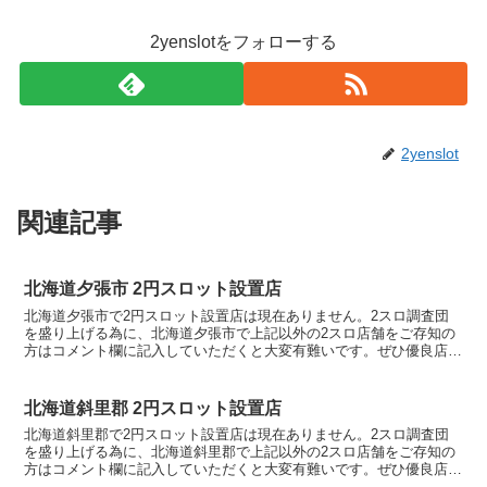
2yenslotをフォローする
2yenslot
関連記事
北海道夕張市 2円スロット設置店
北海道夕張市で2円スロット設置店は現在ありません。2スロ調査団
を盛り上げる為に、北海道夕張市で上記以外の2スロ店舗をご存知の
方はコメント欄に記入していただくと大変有難いです。ぜひ優良店や
おすすめ店舗を教えてください。2スロ設置店舗の設定状況...
北海道斜里郡 2円スロット設置店
北海道斜里郡で2円スロット設置店は現在ありません。2スロ調査団
を盛り上げる為に、北海道斜里郡で上記以外の2スロ店舗をご存知の
方はコメント欄に記入していただくと大変有難いです。ぜひ優良店や
おすすめ店舗を教えてください。2スロ設置店舗の設定状況...