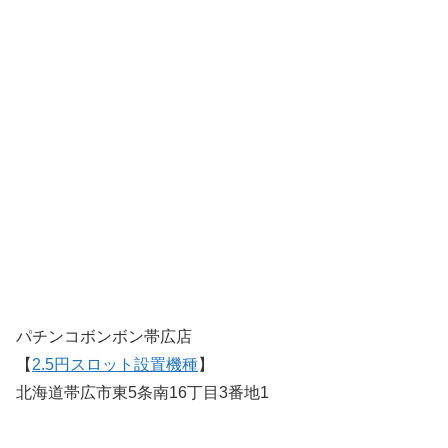
パチンコボンボン帯広店
【
2.5円スロット設置機種
】
北海道帯広市東5条南16丁目3番地1