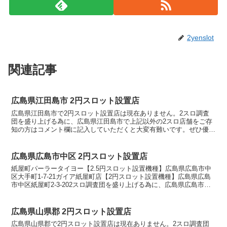
2yenslot
関連記事
広島県江田島市 2円スロット設置店
広島県江田島市で2円スロット設置店は現在ありません。2スロ調査
団を盛り上げる為に、広島県江田島市で上記以外の2スロ店舗をご存
知の方はコメント欄に記入していただくと大変有難いです。ぜひ優良
店やおすすめ店舗を教えてください。2スロ設置店舗の設定...
広島県広島市中区 2円スロット設置店
紙屋町パーラータイヨー【2.5円スロット設置機種】広島県広島市中
区大手町1-7-21ガイア紙屋町店【2円スロット設置機種】広島県広島
市中区紙屋町2-3-202スロ調査団を盛り上げる為に、広島県広島市中
区で上記以外の2スロ店舗をご存知の方はコ...
広島県山県郡 2円スロット設置店
広島県山県郡で2円スロット設置店は現在ありません。2スロ調査団