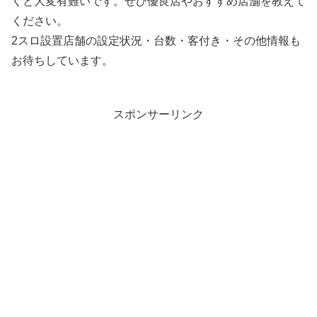
くと大変有難いです。ぜひ優良店やおすすめ店舗を教えて
ください。
2スロ設置店舗の設定状況・台数・客付き・その他情報も
お待ちしています。
スポンサーリンク