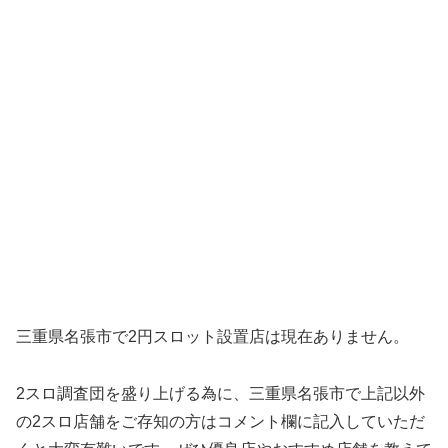
三重県名張市で2円スロット設置店は現在ありません。
2スロ調査団を盛り上げる為に、三重県名張市で上記以外
の2スロ店舗をご存知の方はコメント欄に記入していただ