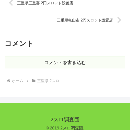
三重県三重郡 2円スロット設置店
三重県亀山市 2円スロット設置店
コメント
コメントを書き込む
ホーム
三重県 2スロ
2スロ調査団
© 2019 2スロ調査団.