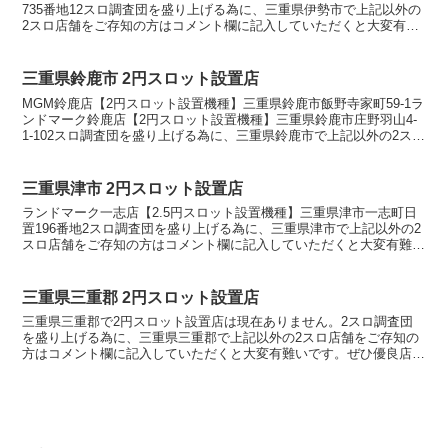
735番地12スロ調査団を盛り上げる為に、三重県伊勢市で上記以外の
2スロ店舗をご存知の方はコメント欄に記入していただくと大変有難
いです。ぜひ優良店やおすすめ店舗を教えてください。...
三重県鈴鹿市 2円スロット設置店
MGM鈴鹿店【2円スロット設置機種】三重県鈴鹿市飯野寺家町59-1ラ
ンドマーク鈴鹿店【2円スロット設置機種】三重県鈴鹿市庄野羽山4-
1-102スロ調査団を盛り上げる為に、三重県鈴鹿市で上記以外の2スロ
店舗をご存知の方はコメント欄に記入してい...
三重県津市 2円スロット設置店
ランドマーク一志店【2.5円スロット設置機種】三重県津市一志町日
置196番地2スロ調査団を盛り上げる為に、三重県津市で上記以外の2
スロ店舗をご存知の方はコメント欄に記入していただくと大変有難い
です。ぜひ優良店やおすすめ店舗を教えてください。...
三重県三重郡 2円スロット設置店
三重県三重郡で2円スロット設置店は現在ありません。2スロ調査団
を盛り上げる為に、三重県三重郡で上記以外の2スロ店舗をご存知の
方はコメント欄に記入していただくと大変有難いです。ぜひ優良店や
おすすめ店舗を教えてください。2スロ設置店舗の設定状況...