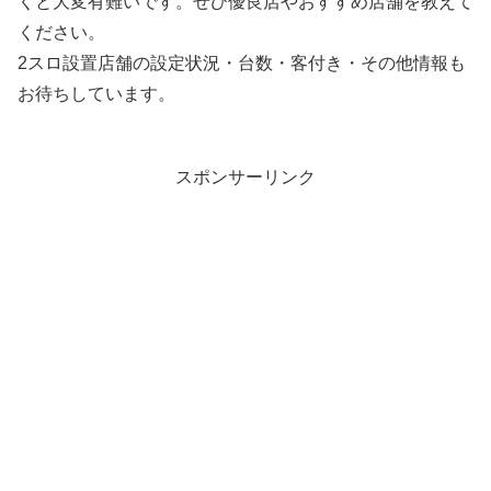
くと大変有難いです。ぜひ優良店やおすすめ店舗を教えて
ください。
2スロ設置店舗の設定状況・台数・客付き・その他情報も
お待ちしています。
スポンサーリンク