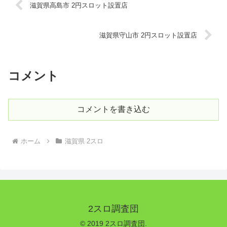
滋賀県高島市 2円スロット設置店
滋賀県守山市 2円スロット設置店
コメント
コメントを書き込む
ホーム
滋賀県 2スロ
2スロ調査団
© 2019 2スロ調査団.