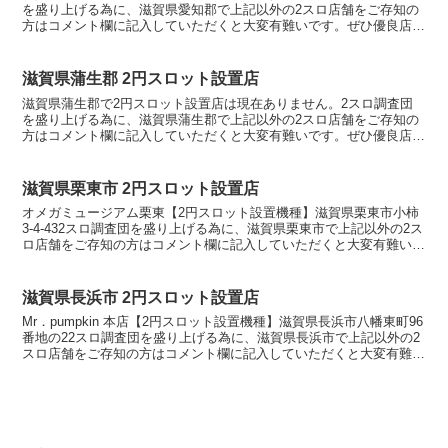
を盛り上げる為に、滋賀県愛知郡で上記以外の2スロ店舗をご存知の
方はコメント欄に記入していただくと大変有難いです。ぜひ優良店や
おすすめ店舗を教えてください。2スロ設置店舗の設定状況...
滋賀県蒲生郡 2円スロット設置店
滋賀県蒲生郡で2円スロット設置店は現在ありません。2スロ調査団
を盛り上げる為に、滋賀県蒲生郡で上記以外の2スロ店舗をご存知の
方はコメント欄に記入していただくと大変有難いです。ぜひ優良店や
おすすめ店舗を教えてください。2スロ設置店舗の設定状況...
滋賀県栗東市 2円スロット設置店
オメガミュージアム栗東【2円スロット設置機種】滋賀県栗東市小柿
3-4-432スロ調査団を盛り上げる為に、滋賀県栗東市で上記以外の2ス
ロ店舗をご存知の方はコメント欄に記入していただくと大変有難いで
す。ぜひ優良店やおすすめ店舗を教えてください。...
滋賀県長浜市 2円スロット設置店
Mr．pumpkin 本店【2円スロット設置機種】滋賀県長浜市八幡東町96
番地の22スロ調査団を盛り上げる為に、滋賀県長浜市で上記以外の2
スロ店舗をご存知の方はコメント欄に記入していただくと大変有難い
です。ぜひ優良店やおすすめ店舗を教えてく...