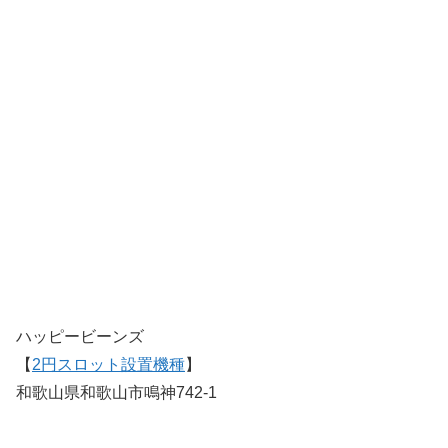
ハッピービーンズ
【
2円スロット設置機種
】
和歌山県和歌山市鳴神742-1