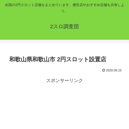
全国の2円スロット店舗をまとめています。優良店やおすすめ店舗を共有しよ
う。
2スロ調査団
和歌山県和歌山市 2円スロット設置店
2020.09.15
スポンサーリンク