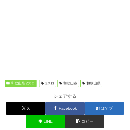
和歌山県 2スロ
2スロ
和歌山市
和歌山県
シェアする
X
Facebook
はてブ
LINE
コピー