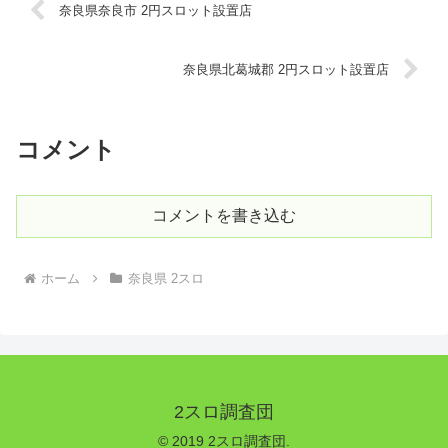
奈良県奈良市 2円スロット設置店
奈良県北葛城郡 2円スロット設置店
コメント
コメントを書き込む
ホーム
奈良県 2スロ
2スロ調査団
© 2019 2スロ調査団.