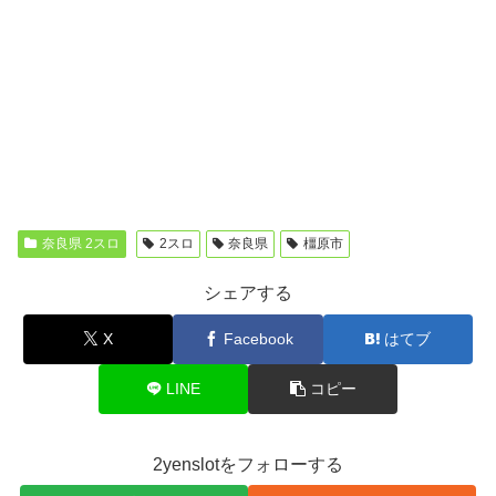
奈良県 2スロ
2スロ
奈良県
橿原市
シェアする
X
Facebook
はてブ
LINE
コピー
2yenslotをフォローする