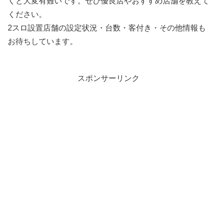
くと大変有難いです。ぜひ優良店やおすすめ店舗を教えて
ください。
2スロ設置店舗の設定状況・台数・客付き・その他情報も
お待ちしています。
スポンサーリンク