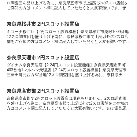
ロ調査団を盛り上げる為に、奈良県五條市で上記以外の2スロ店舗を
ご存知の方はコメント欄に記入していただくと大変有難いです。ぜひ
優良店やおすすめ店舗を教えてください。2スロ設置...
奈良県桜井市 2円スロット設置店
キコーナ桜井店【2円スロット設置機種】奈良県桜井市粟殿1009番地
12スロ調査団を盛り上げる為に、奈良県桜井市で上記以外の2スロ店
舗をご存知の方はコメント欄に記入していただくと大変有難いです。
ぜひ優良店やおすすめ店舗を教えてください。2スロ...
奈良県天理市 2円スロット設置店
ダイナム奈良天理店【2.24円スロット設置機種】奈良県天理市田町
403番地1マルハン天理店【2.24円スロット設置機種】奈良県天理市
三昧田町元西方67番地12スロ調査団を盛り上げる為に、奈良県天理
市で上記以外の2スロ店舗をご存知の方はコメン...
奈良県高市郡 2円スロット設置店
奈良県高市郡で2円スロット設置店は現在ありません。2スロ調査団
を盛り上げる為に、奈良県高市郡で上記以外の2スロ店舗をご存知の
方はコメント欄に記入していただくと大変有難いです。ぜひ優良店や
おすすめ店舗を教えてください。2スロ設置店舗の設定状況...