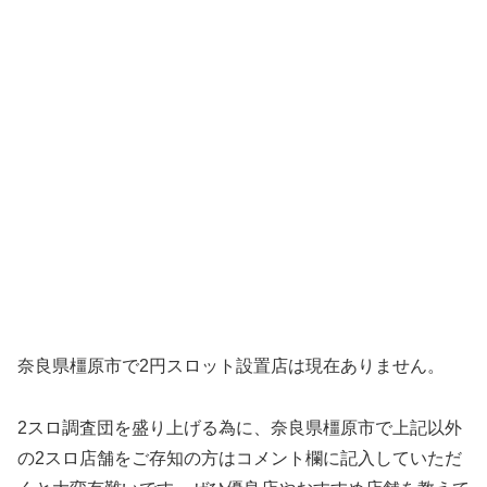
奈良県橿原市で2円スロット設置店は現在ありません。
2スロ調査団を盛り上げる為に、奈良県橿原市で上記以外
の2スロ店舗をご存知の方はコメント欄に記入していただ