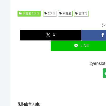
京都府 2スロ
2スロ
京都府
宮津市
シ
X
LINE
2yens
関連記事