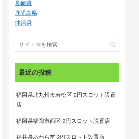
長崎県
鹿児島県
沖縄県
最近の投稿
福岡県北九州市若松区 2円スロット設置
店
福岡県福岡市西区 2円スロット設置店
福井県あわら市 2円スロット設置店