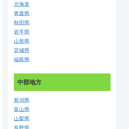
北海道
青森県
秋田県
岩手県
山形県
宮城県
福島県
中部地方
新潟県
富山県
山梨県
長野県