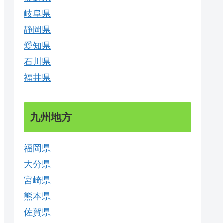
岐阜県
静岡県
愛知県
石川県
福井県
九州地方
福岡県
大分県
宮崎県
熊本県
佐賀県