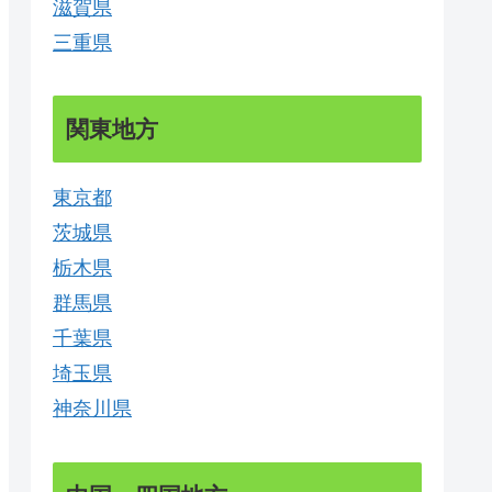
滋賀県
三重県
関東地方
東京都
茨城県
栃木県
群馬県
千葉県
埼玉県
神奈川県