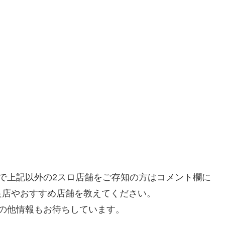
で上記以外の2スロ店舗をご存知の方はコメント欄に
良店やおすすめ店舗を教えてください。
の他情報もお待ちしています。