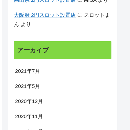
大阪府 2円スロット設置店
に
スロットま
ん
より
アーカイブ
2021年7月
2021年5月
2020年12月
2020年11月