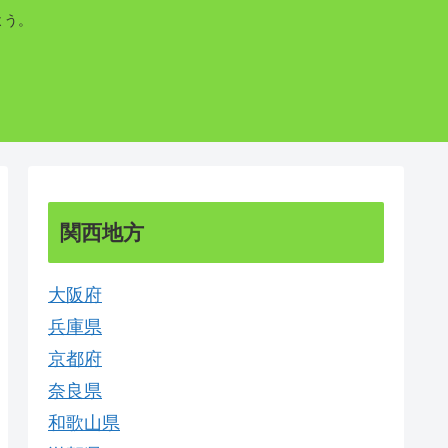
よう。
関西地方
大阪府
兵庫県
京都府
奈良県
和歌山県