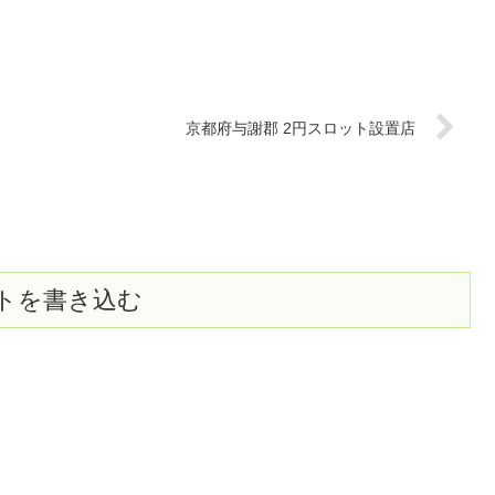
京都府与謝郡 2円スロット設置店
トを書き込む