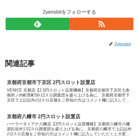
2yenslotをフォローする
2yenslot
関連記事
京都府京都市下京区 2円スロット設置店
VENICE 京都店【2.5円スロット設置機種】京都府京都市下京区七条
御所ノ内町西町50-12スロ調査団を盛り上げる為に、京都府京都市下
京区で上記以外の2スロ店舗をご存知の方はコメント欄に記入してい
ただくと大変有難いです。ぜひ優良店やおすす...
京都府八幡市 2円スロット設置店
パーラーダイアナ八幡店【2円スロット設置機種】京都府八幡市八幡
源氏垣外1-52スロ調査団を盛り上げる為に、京都府八幡市で上記以外
の2スロ店舗をご存知の方はコメント欄に記入していただくと大変有
難いです。ぜひ優良店やおすすめ店舗を教えてください...