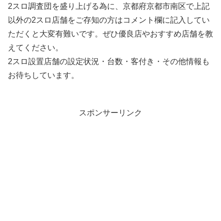
2スロ調査団を盛り上げる為に、京都府京都市南区で上記
以外の2スロ店舗をご存知の方はコメント欄に記入してい
ただくと大変有難いです。ぜひ優良店やおすすめ店舗を教
えてください。
2スロ設置店舗の設定状況・台数・客付き・その他情報も
お待ちしています。
スポンサーリンク