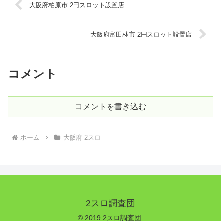
大阪府柏原市 2円スロット設置店
大阪府富田林市 2円スロット設置店
コメント
コメントを書き込む
ホーム
大阪府 2スロ
2スロ調査団
© 2019 2スロ調査団.