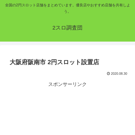
全国の2円スロット店舗をまとめています。優良店やおすすめ店舗を共有しよ
う。
2スロ調査団
大阪府阪南市 2円スロット設置店
2020.08.30
スポンサーリンク