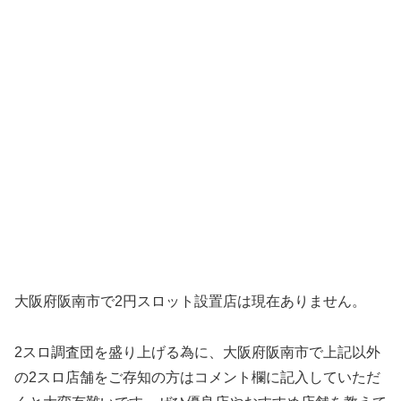
大阪府阪南市で2円スロット設置店は現在ありません。
2スロ調査団を盛り上げる為に、大阪府阪南市で上記以外
の2スロ店舗をご存知の方はコメント欄に記入していただ