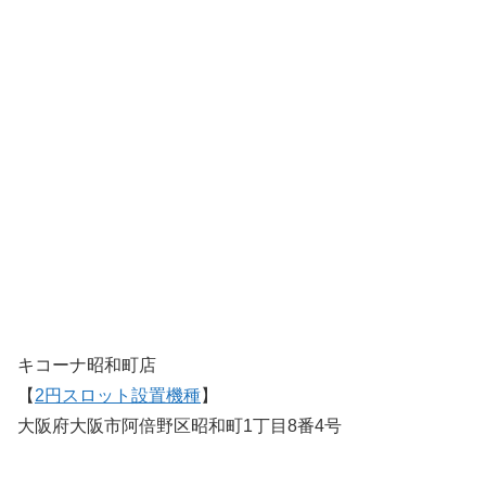
キコーナ昭和町店
【
2円スロット設置機種
】
大阪府大阪市阿倍野区昭和町1丁目8番4号