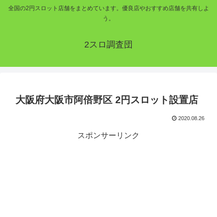
全国の2円スロット店舗をまとめています。優良店やおすすめ店舗を共有しよ
う。
2スロ調査団
大阪府大阪市阿倍野区 2円スロット設置店
2020.08.26
スポンサーリンク