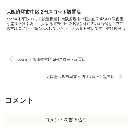
有難いです。ぜひ優良店やおすすめ店舗を教えて...
大阪府堺市中区 2円スロット設置店
sherra【2円スロット設置機種】大阪府堺市中区東山6142スロ調査団
を盛り上げる為に、大阪府堺市中区で上記以外の2スロ店舗をご存知
の方はコメント欄に記入していただくと大変有難いです。ぜひ優良店
やおすすめ店舗を教えてください。2スロ設置店...
大阪府大阪市住吉区 2円スロット設置店
大阪府大阪市城東区 2円スロット設置店
コメント
コメントを書き込む