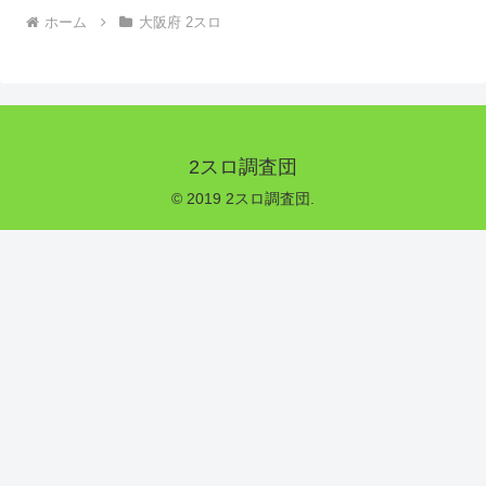
ホーム
大阪府 2スロ
2スロ調査団
© 2019 2スロ調査団.