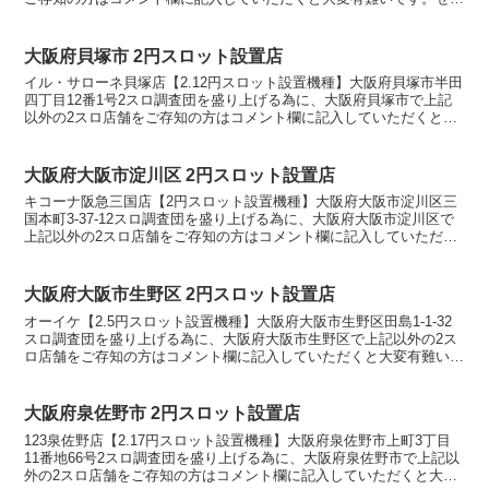
優良店やおすすめ店舗を教えてください。2スロ設...
大阪府貝塚市 2円スロット設置店
イル・サローネ貝塚店【2.12円スロット設置機種】大阪府貝塚市半田
四丁目12番1号2スロ調査団を盛り上げる為に、大阪府貝塚市で上記
以外の2スロ店舗をご存知の方はコメント欄に記入していただくと大
変有難いです。ぜひ優良店やおすすめ店舗を教えてく...
大阪府大阪市淀川区 2円スロット設置店
キコーナ阪急三国店【2円スロット設置機種】大阪府大阪市淀川区三
国本町3-37-12スロ調査団を盛り上げる為に、大阪府大阪市淀川区で
上記以外の2スロ店舗をご存知の方はコメント欄に記入していただく
と大変有難いです。ぜひ優良店やおすすめ店舗を教え...
大阪府大阪市生野区 2円スロット設置店
オーイケ【2.5円スロット設置機種】大阪府大阪市生野区田島1-1-32
スロ調査団を盛り上げる為に、大阪府大阪市生野区で上記以外の2ス
ロ店舗をご存知の方はコメント欄に記入していただくと大変有難いで
す。ぜひ優良店やおすすめ店舗を教えてください。...
大阪府泉佐野市 2円スロット設置店
123泉佐野店【2.17円スロット設置機種】大阪府泉佐野市上町3丁目
11番地66号2スロ調査団を盛り上げる為に、大阪府泉佐野市で上記以
外の2スロ店舗をご存知の方はコメント欄に記入していただくと大変