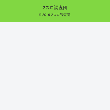
2スロ調査団
© 2019 2スロ調査団.