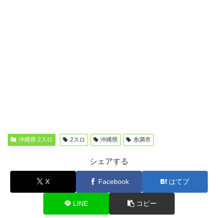
沖縄県 2スロ
2スロ
沖縄県
糸満市
シェアする
X
Facebook
はてブ
LINE
コピー