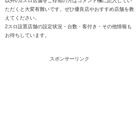
以外の2スロ店舗をご存知の方はコメント欄に記入してい
ただくと大変有難いです。ぜひ優良店やおすすめ店舗を教
えてください。
2スロ設置店舗の設定状況・台数・客付き・その他情報も
お待ちしています。
スポンサーリンク