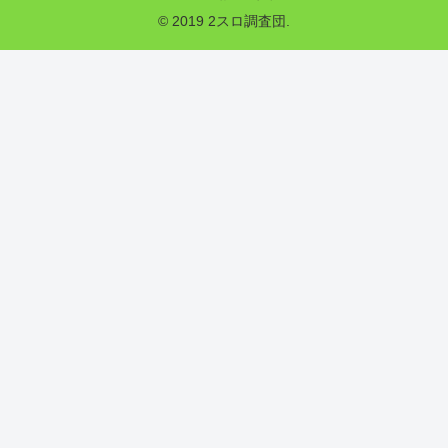
© 2019 2スロ調査団.