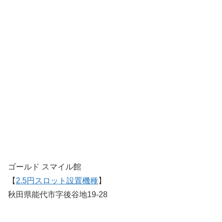
ゴールド スマイル館
【
2.5円スロット設置機種
】
秋田県能代市字後谷地19-28