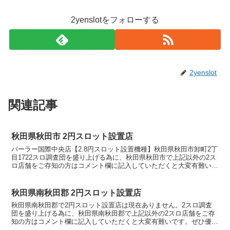
2yenslotをフォローする
2yenslot
関連記事
秋田県秋田市 2円スロット設置店
パーラー国際中央店【2.8円スロット設置機種】秋田県秋田市卸町2丁
目1722スロ調査団を盛り上げる為に、秋田県秋田市で上記以外の2ス
ロ店舗をご存知の方はコメント欄に記入していただくと大変有難いで
す。ぜひ優良店やおすすめ店舗を教えてください。...
秋田県南秋田郡 2円スロット設置店
秋田県南秋田郡で2円スロット設置店は現在ありません。2スロ調査
団を盛り上げる為に、秋田県南秋田郡で上記以外の2スロ店舗をご存
知の方はコメント欄に記入していただくと大変有難いです。ぜひ優良
店やおすすめ店舗を教えてください。2スロ設置店舗の設定...