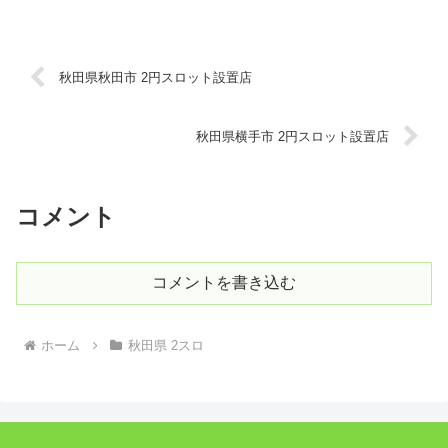
秋田県秋田市 2円スロット設置店
秋田県横手市 2円スロット設置店
コメント
コメントを書き込む
ホーム
秋田県 2スロ