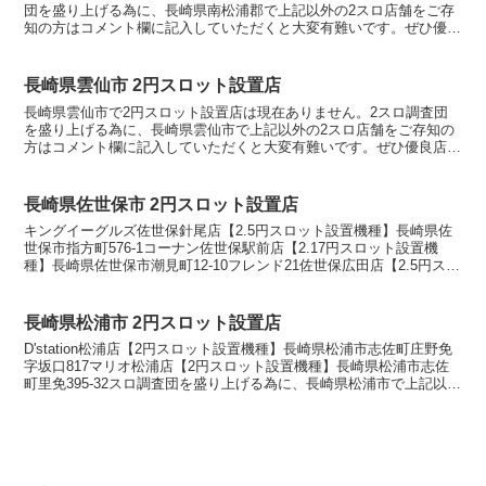
団を盛り上げる為に、長崎県南松浦郡で上記以外の2スロ店舗をご存
知の方はコメント欄に記入していただくと大変有難いです。ぜひ優良
店やおすすめ店舗を教えてください。2スロ設置店舗の設定...
長崎県雲仙市 2円スロット設置店
長崎県雲仙市で2円スロット設置店は現在ありません。2スロ調査団
を盛り上げる為に、長崎県雲仙市で上記以外の2スロ店舗をご存知の
方はコメント欄に記入していただくと大変有難いです。ぜひ優良店や
おすすめ店舗を教えてください。2スロ設置店舗の設定状況...
長崎県佐世保市 2円スロット設置店
キングイーグルズ佐世保針尾店【2.5円スロット設置機種】長崎県佐
世保市指方町576-1コーナン佐世保駅前店【2.17円スロット設置機
種】長崎県佐世保市潮見町12-10フレンド21佐世保広田店【2.5円スロ
ット設置機種】長崎県佐世保市広田4丁...
長崎県松浦市 2円スロット設置店
D'station松浦店【2円スロット設置機種】長崎県松浦市志佐町庄野免
字坂口817マリオ松浦店【2円スロット設置機種】長崎県松浦市志佐
町里免395-32スロ調査団を盛り上げる為に、長崎県松浦市で上記以外
の2スロ店舗をご存知の方はコメント欄...