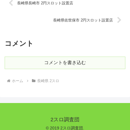
長崎県長崎市 2円スロット設置店
長崎県佐世保市 2円スロット設置店
コメント
コメントを書き込む
ホーム
長崎県 2スロ
2スロ調査団
© 2019 2スロ調査団.