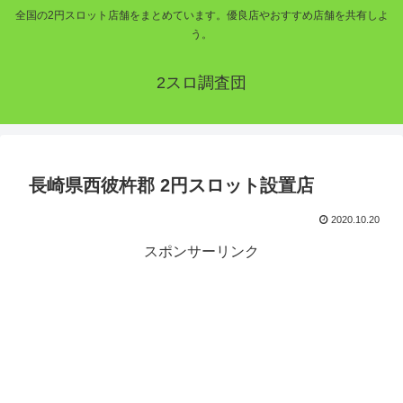
全国の2円スロット店舗をまとめています。優良店やおすすめ店舗を共有しよ
う。
2スロ調査団
長崎県西彼杵郡 2円スロット設置店
2020.10.20
スポンサーリンク