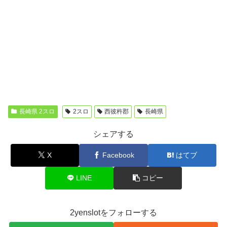
長崎県 2スロ
2スロ
西彼杵郡
長崎県
シェアする
X
Facebook
はてブ
LINE
コピー
2yenslotをフォローする