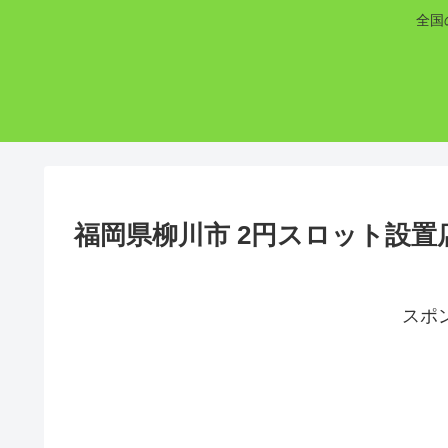
全国
福岡県柳川市 2円スロット設置
スポ