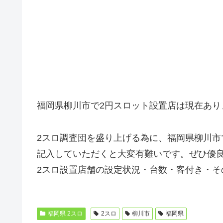
福岡県柳川市で2円スロット設置店は現在あり
2スロ調査団を盛り上げる為に、福岡県柳川市
記入していただくと大変有難いです。ぜひ優
2スロ設置店舗の設定状況・台数・客付き・そ
福岡県 2スロ
2スロ
柳川市
福岡県