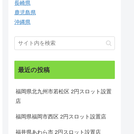
長崎県
鹿児島県
沖縄県
最近の投稿
福岡県北九州市若松区 2円スロット設置
店
福岡県福岡市西区 2円スロット設置店
福井県あわら市 2円スロット設置店