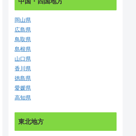
中国・四国地方
岡山県
広島県
鳥取県
島根県
山口県
香川県
徳島県
愛媛県
高知県
東北地方