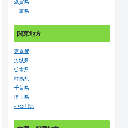
滋賀県
三重県
関東地方
東京都
茨城県
栃木県
群馬県
千葉県
埼玉県
神奈川県