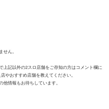
ません。
で上記以外の2スロ店舗をご存知の方はコメント欄に
良店やおすすめ店舗を教えてください。
の他情報もお待ちしています。