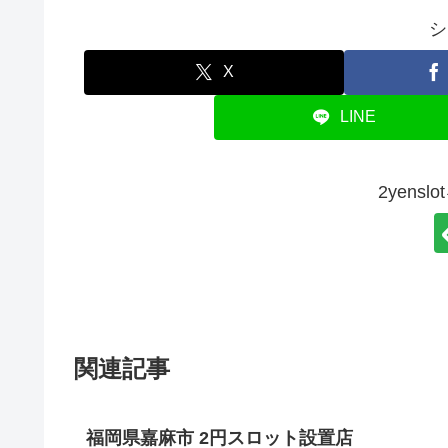
シ
X
LINE
2yens
関連記事
福岡県嘉麻市 2円スロット設置店