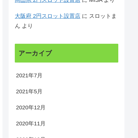
大阪府 2円スロット設置店
に
スロットま
ん
より
アーカイブ
2021年7月
2021年5月
2020年12月
2020年11月