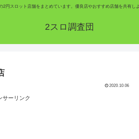
の2円スロット店舗をまとめています。優良店やおすすめ店舗を共有し
2スロ調査団
店
2020.10.06
ンサーリンク