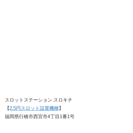
スロットステーション スロキチ
【
2.5円スロット設置機種
】
福岡県行橋市西宮市4丁目1番1号