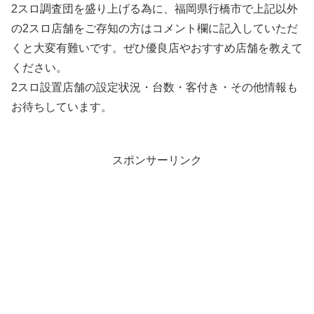
2スロ調査団を盛り上げる為に、福岡県行橋市で上記以外
の2スロ店舗をご存知の方はコメント欄に記入していただ
くと大変有難いです。ぜひ優良店やおすすめ店舗を教えて
ください。
2スロ設置店舗の設定状況・台数・客付き・その他情報も
お待ちしています。
スポンサーリンク