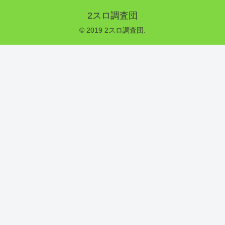
2スロ調査団
© 2019 2スロ調査団.