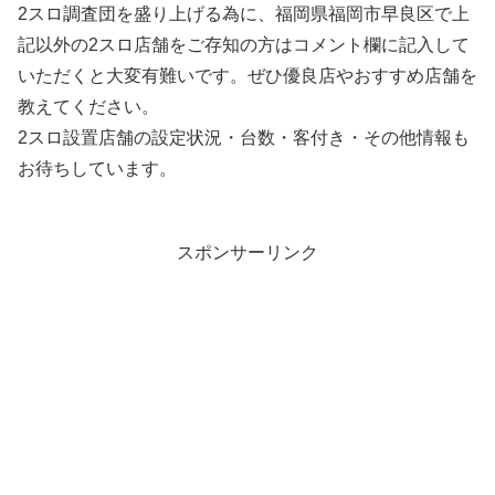
2スロ調査団を盛り上げる為に、福岡県福岡市早良区で上
記以外の2スロ店舗をご存知の方はコメント欄に記入して
いただくと大変有難いです。ぜひ優良店やおすすめ店舗を
教えてください。
2スロ設置店舗の設定状況・台数・客付き・その他情報も
お待ちしています。
スポンサーリンク