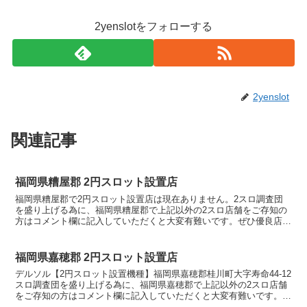
2yenslotをフォローする
2yenslot
関連記事
福岡県糟屋郡 2円スロット設置店
福岡県糟屋郡で2円スロット設置店は現在ありません。2スロ調査団
を盛り上げる為に、福岡県糟屋郡で上記以外の2スロ店舗をご存知の
方はコメント欄に記入していただくと大変有難いです。ぜひ優良店や
おすすめ店舗を教えてください。2スロ設置店舗の設定状況...
福岡県嘉穂郡 2円スロット設置店
デルソル【2円スロット設置機種】福岡県嘉穂郡桂川町大字寿命44-12
スロ調査団を盛り上げる為に、福岡県嘉穂郡で上記以外の2スロ店舗
をご存知の方はコメント欄に記入していただくと大変有難いです。ぜ
ひ優良店やおすすめ店舗を教えてください。2スロ設...