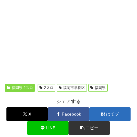
福岡県 2スロ
2スロ
福岡市早良区
福岡県
シェアする
X
Facebook
はてブ
LINE
コピー